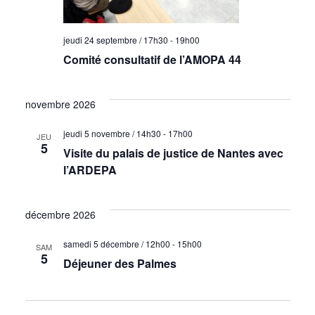
n
s
s
É
jeudi 24 septembre / 17h30
-
19h00
u
v
Comité consultatif de l’AMOPA 44
l
è
novembre 2026
t
n
jeudi 5 novembre / 14h30
-
17h00
JEU
a
e
5
Visite du palais de justice de Nantes avec
l’ARDEPA
t
m
i
e
décembre 2026
o
n
samedi 5 décembre / 12h00
-
15h00
SAM
5
n
t
Déjeuner des Palmes
s