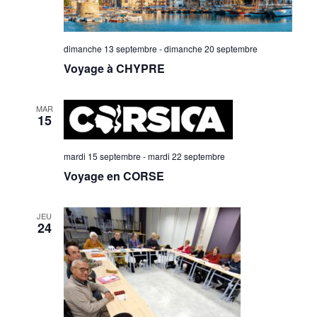
g
g
o
a
a
n
n
dimanche 13 septembre
-
dimanche 20 septembre
t
t
e
Voyage à CHYPRE
z
i
i
u
n
MAR
o
o
15
e
d
n
n
a
mardi 15 septembre
-
mardi 22 septembre
t
p
d
Voyage en CORSE
e
.
a
e
JEU
24
r
v
c
u
o
e