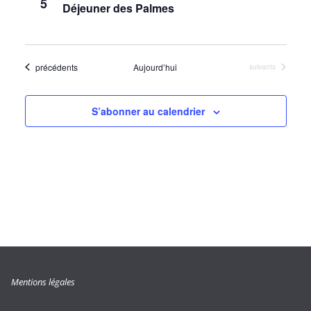
5
n
t
Déjeuner des Palmes
s
Évènements
précédents
Aujourd’hui
Évènements
suivants
S’abonner au calendrier
Mentions légales