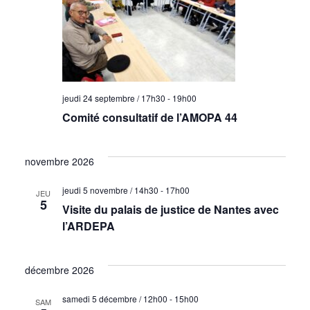
c
u
o
e
n
s
s
É
jeudi 24 septembre / 17h30
-
19h00
u
v
Comité consultatif de l’AMOPA 44
l
è
novembre 2026
t
n
jeudi 5 novembre / 14h30
-
17h00
JEU
a
e
5
Visite du palais de justice de Nantes avec
l’ARDEPA
t
m
i
e
décembre 2026
o
n
samedi 5 décembre / 12h00
-
15h00
SAM