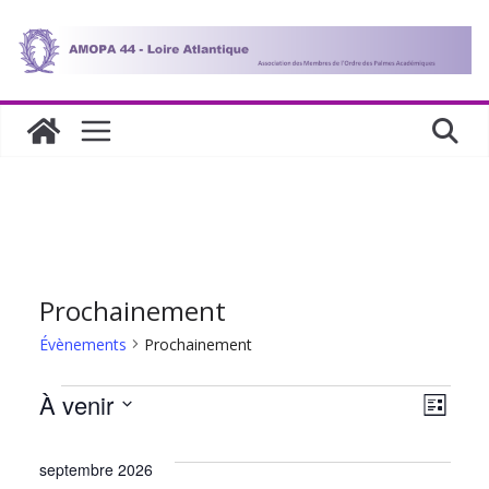
Passer
au
contenu
Prochainement
Évènements
Prochainement
Évènements
N
N
À venir
L
S
i
a
a
s
é
septembre 2026
t
l