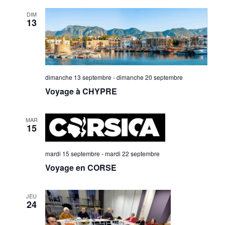
v
v
e
e
DIM
c
i
i
13
t
g
g
i
o
a
a
n
n
dimanche 13 septembre
-
dimanche 20 septembre
t
t
e
Voyage à CHYPRE
z
i
i
u
n
MAR
o
o
15
e
d
n
n
a
mardi 15 septembre
-
mardi 22 septembre
t
p
d
Voyage en CORSE
e
.
a
e
JEU
24
r
v