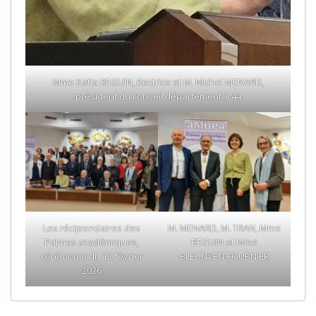
Mme Katia BEGUIN, Rectrice et M. Michel MENARD,
président du conseil départemental 44
Les récipiendaires des
M. MENARD, M. TRAN, Mme
Palmes académiques,
BEGUIN et Mme
cérémonie du 12 février
BLEUNVEN-FOURNIER
2026