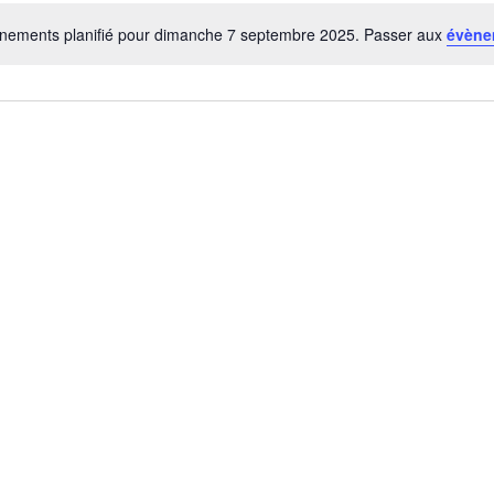
nements planifié pour dimanche 7 septembre 2025. Passer aux
évène
N
o
t
i
c
e