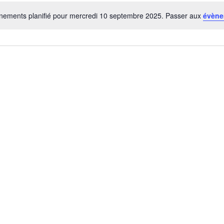
ements planifié pour mercredi 10 septembre 2025. Passer aux
évène
N
o
t
i
c
e