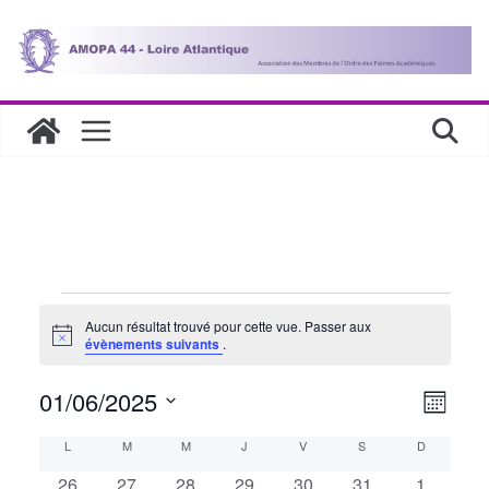
Passer
au
contenu
Évènements
Aucun résultat trouvé pour cette vue. Passer aux
N
évènements suivants
.
o
t
N
N
01/06/2025
i
M
c
S
e
o
a
a
C
L
LUNDI
M
MARDI
M
MERCREDI
J
JEUDI
V
VENDREDI
S
SAMEDI
D
DIMANCHE
i
é
s
l
0
0
0
0
0
0
0
26
27
28
29
30
31
1