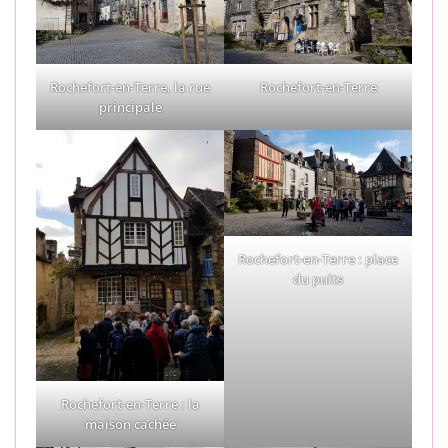
Rochefort-en-Terre, la rue
Rochefort-en-Terre
principale
Rochefort-en-Terre : place
du puits
Rochefort-en-Terre : la
maison cachée