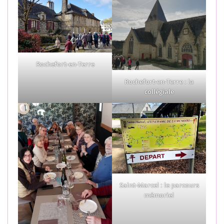
Rochefort-en-Terre
Rochefort-en-Terre : la
collégiale
Saint-Marcel : le parcours
mémoriel