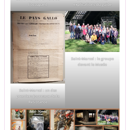
l’occupant
explications du guide
Saint-Marcel : le groupe
devant le Musée
Saint-Marcel : un des
premiers journaux de la
Résistance