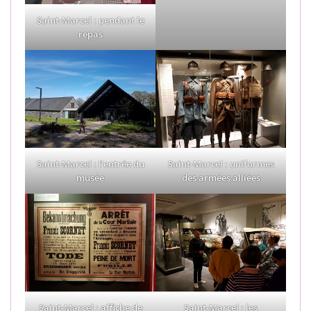
Saint-Marcel : pendant le
repas
Saint-Marcel : l’entrée du
Saint-Marcel : uniformes
musée
des armées alliées
Saint-Marcel : affiche de
Saint-Marcel : les