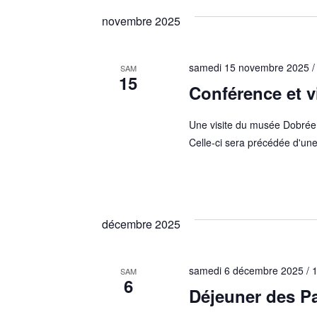
é
l
novembre 2025
e
c
t
samedi 15 novembre 2025 /
SAM
15
i
Conférence et v
o
n
Une visite du musée Dobrée
n
Celle-ci sera précédée d'un
e
z
u
n
e
d
décembre 2025
a
t
e
samedi 6 décembre 2025 / 
SAM
6
.
Déjeuner des Pa